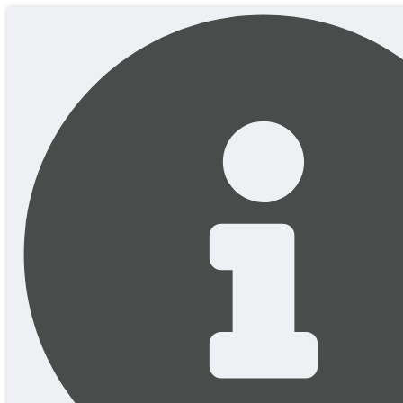
Перейти
до
вмісту