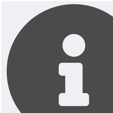
Перейти
до
вмісту