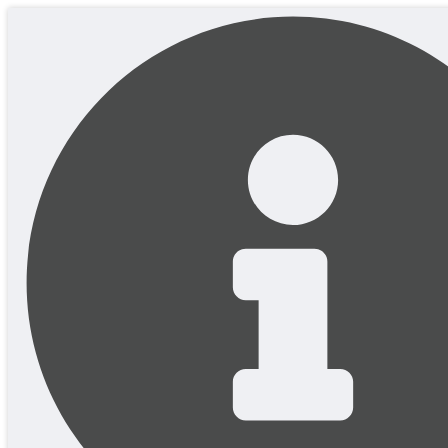
Перейти
до
вмісту