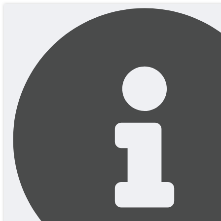
Перейти
до
вмісту