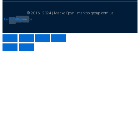
© 2016 - 2024 | Мархо-Груп - markho-group.com.ua
Facebook-
Instagram
Youtube
f