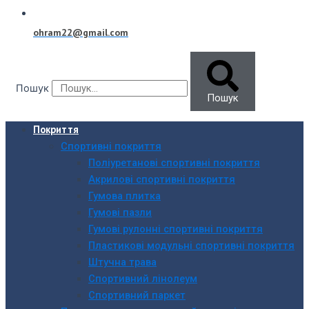
ohram22@gmail.com
Пошук
Пошук
Покриття
Спортивні покриття
Поліуретанові спортивні покриття
Акрилові спортивні покриття
Гумова плитка
Гумові пазли
Гумові рулонні спортивні покриття
Пластикові модульні спортивні покриття
Штучна трава
Спортивний лінолеум
Спортивний паркет