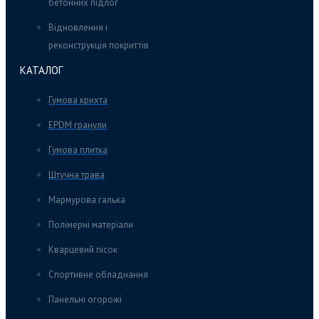
бетонних підлог
Відновлення і
реконструкція покриттів
КАТАЛОГ
Гумова крихта
EPDM гранули
Гумова плитка
Штучна трава
Мармурова галька
Полімерні матеріали
Кварцевий пісок
Спортивне обладнання
Панельні огорожі