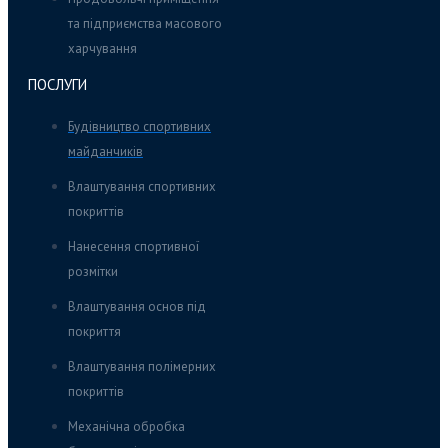
та підприємства масового
харчування
ПОСЛУГИ
Будівництво спортивних
майданчиків
Влаштування спортивних
покриттів
Нанесення спортивної
розмітки
Влаштування основ під
покриття
Влаштування полімерних
покриттів
Механічна обробка