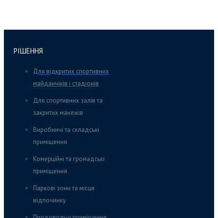
РІШЕННЯ
Для відкритих спортивних
майданчіків і стадіонів
Для спортивних залів та
закритих манежів
Виробничі та складські
приміщення
Комерційні та громадські
приміщення
Паркові зони та місця
відпочинку
Продовольчі приміщення