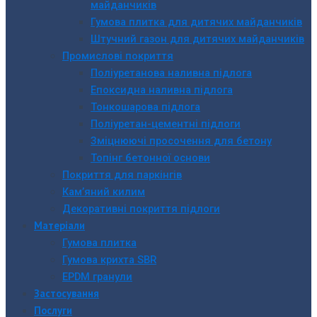
майданчиків
Гумова плитка для дитячих майданчиків
Штучний газон для дитячих майданчиків
Промислові покриття
Поліуретанова наливна підлога
Епоксидна наливна підлога
Тонкошарова підлога
Поліуретан-цементні підлоги
Зміцнюючі просочення для бетону
Топінг бетонної основи
Покриття для паркінгів
Кам’яний килим
Декоративні покриття підлоги
Матеріали
Гумова плитка
Гумова крихта SBR
EPDM гранули
Застосування
Послуги