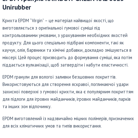
Unirubber
Крихта EPDM “Virgin” – це матеріал найвищої якості, що
виготовляється з оригінальної гумової суміші під
контрольованими умовами, з урахуванням необхідних якостей
продукту. Для цього спеціально підібрані компоненти, такі як
каучук, олія, барвники та хімічні добавки, докладно змішуються в
міксері. Цей процес призводить до формування суміші, яка потім
піддається вулканізації, щоб затвердіти і набути еластичності.
EPDM гранули для вологої заливки безшовних покриттів.
Використовуються для створення яскравої, поглинаючої удари
захисної поверхні з гумової крихти, яка є популярним покриттям
для підлоги для ігрових майданчиків, ігрових майданчиків, парків
та інших зон відпочинку.
EPDM виготовлений із надзвичайно міцних полімерів, призначених
для всіх кліматичних умов та типів використання.