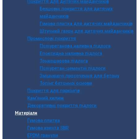
Покриття для дитячих майданчиків
Безшовні покриття для дитячих
майданчиків
Гумова плитка для дитячих майданчиків
Штучний газон для дитячих майданчиків
Промислові покриття
Поліуретанова наливна підлога
Епоксидна наливна підлога
Тонкошарова підлога
Поліуретан-цементні підлоги
Зміцнюючі просочення для бетону
Топінг бетонної основи
Покриття для паркінгів
Кам’яний килим
Декоративні покриття підлоги
Матеріали
Гумова плитка
Гумова крихта SBR
EPDM гранули