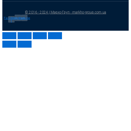
© 2016 - 2024 | Мархо-Груп - markho-group.com.ua
Facebook-
Instagram
Youtube
f