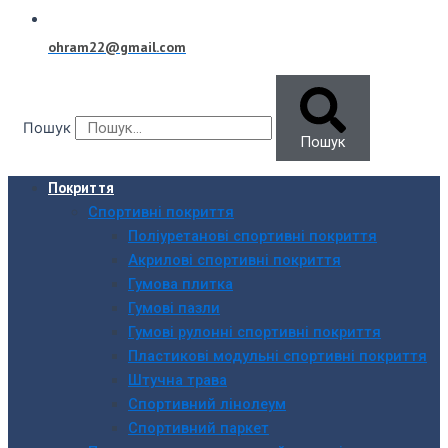
ohram22@gmail.com
Пошук
Пошук
Покриття
Спортивні покриття
Поліуретанові спортивні покриття
Акрилові спортивні покриття
Гумова плитка
Гумові пазли
Гумові рулонні спортивні покриття
Пластикові модульні спортивні покриття
Штучна трава
Спортивний лінолеум
Спортивний паркет