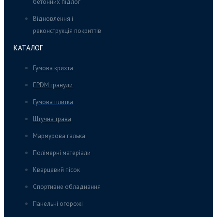
бетонних підлог
Відновлення і
реконструкція покриттів
КАТАЛОГ
Гумова крихта
EPDM гранули
Гумова плитка
Штучна трава
Мармурова галька
Полімерні матеріали
Кварцевий пісок
Спортивне обладнання
Панельні огорожі