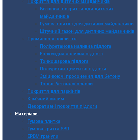
Покриття для дитячих майданчиків
Безшовні покриття для дитячих
майданчиків
Гумова плитка для дитячих майданчиків
Штучний газон для дитячих майданчиків
Промислові покриття
Поліуретанова наливна підлога
Епоксидна наливна підлога
Тонкошарова підлога
Поліуретан-цементні підлоги
Зміцнюючі просочення для бетону
Топінг бетонної основи
Покриття для паркінгів
Кам’яний килим
Декоративні покриття підлоги
Матеріали
Гумова плитка
Гумова крихта SBR
EPDM гранули