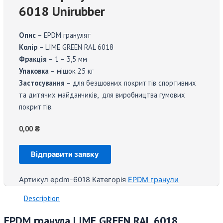
6018 Unirubber
Опис
– EPDM гранулят
Колір
– LIME GREEN RAL 6018
Фракція
– 1 – 3,5 мм
Упаковка
– мішок 25 кг
Застосування
– для безшовних покриттів спортивних
та дитячих майданчиків, для виробництва гумових
покриттів.
0,00
₴
Відправити заявку
Артикул
epdm-6018
Категорія
EPDM гранули
Description
EPDM гранула LIME GREEN RAL 6018