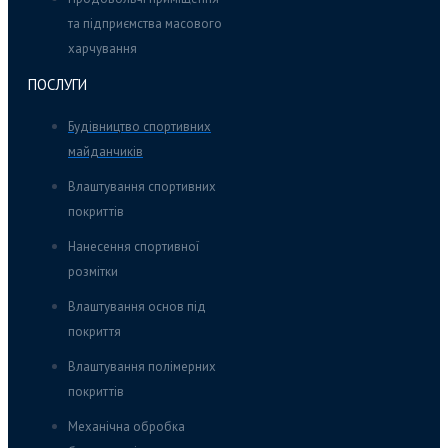
та підприємства масового
харчування
ПОСЛУГИ
Будівництво спортивних
майданчиків
Влаштування спортивних
покриттів
Нанесення спортивної
розмітки
Влаштування основ під
покриття
Влаштування полімерних
покриттів
Механічна обробка