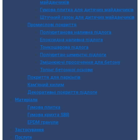
майданчиків
Гумова плитка для дитячих майданчиків
Штучний газон для дитячих майданчиків
Промислові покриття
Поліуретанова наливна підлога
Епоксидна наливна підлога
Тонкошарова підлога
Поліуретан-цементні підлоги
Зміцнюючі просочення для бетону
Топінг бетонної основи
Покриття для паркінгів
Кам’яний килим
Декоративні покриття підлоги
Матеріали
Гумова плитка
Гумова крихта SBR
EPDM гранули
Застосування
Послуги