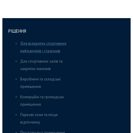
РІШЕННЯ
Для відкритих спортивних
майданчіків і стадіонів
Для спортивних залів та
закритих манежів
Виробничі та складські
приміщення
Комерційні та громадські
приміщення
Паркові зони та місця
відпочинку
Продовольчі приміщення