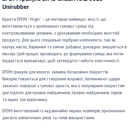
Unirubber
Крихта EPDM “Virgin” – це матеріал найвищої якості, що
виготовляється з оригінальної гумової суміші під
контрольованими умовами, з урахуванням необхідних якостей
продукту. Для цього спеціально підібрані компоненти, такі як
каучук, масло, барвники та хімічні добавки, докладно змішуються в
міксері. Цей процес призводить до формування суміші, яка потім
піддається вулканізації, щоб затвердіти і набути еластичності.
EPDM гранули для вологої заливки безшовних покриттів.
Використовуються для створення яскравої, поглинаючої удари
захисної поверхні з гумової крихти, яка є популярним покриттям
для підлоги для ігрових майданчиків, ігрових майданчиків, парків
та інших зон відпочинку.
EPDM виготовлений із надзвичайно міцних полімерів, призначених
для всіх кліматичних умов та типів використання.