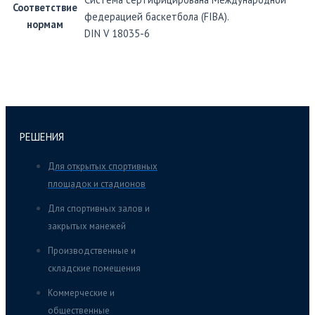
Соответствие
федерацией баскетбола (FIBA).
нормам
DIN V 18035-6
РЕШЕНИЯ
Для открытых спортивных
площадок и стадионов
Для спортивных залов и
закрытых манежей
Производственные и
складские помещения
Коммерческие и
общественные