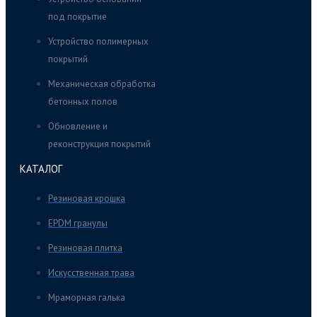
под покрытие
Устройство полимерных
покрытий
Механическая обработка
бетонных полов
Обновление и
реконструкция покрытий
КАТАЛОГ
Резиновая крошка
EPDM гранулы
Резиновая плитка
Искусственная трава
Мраморная галька