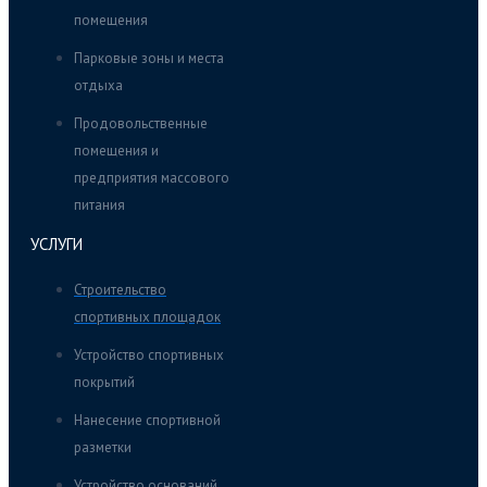
помещения
Парковые зоны и места
отдыха
Продовольственные
помещения и
предприятия массового
питания
УСЛУГИ
Строительство
спортивных площадок
Устройство спортивных
покрытий
Нанесение спортивной
разметки
Устройство оснований