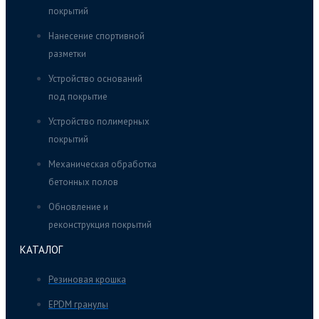
покрытий
Нанесение спортивной
разметки
Устройство оснований
под покрытие
Устройство полимерных
покрытий
Механическая обработка
бетонных полов
Обновление и
реконструкция покрытий
КАТАЛОГ
Резиновая крошка
EPDM гранулы