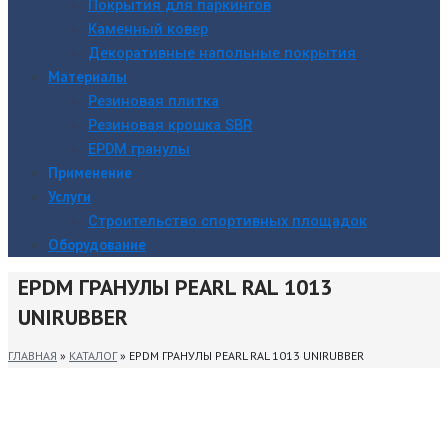
Покрытия для паркингов
Каменный ковер
Декоративные напольные покрытия
Материалы
Резиновая плитка
Резиновая крошка SBR
EPDM гранулы
Применение
Услуги
Строительство спортивных площадок
Оборудование
EPDM ГРАНУЛЫ PEARL RAL 1013
UNIRUBBER
ГЛАВНАЯ
»
КАТАЛОГ
»
EPDM ГРАНУЛЫ PEARL RAL 1013 UNIRUBBER